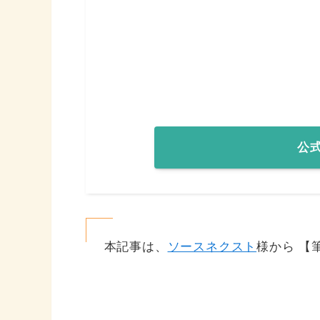
公
本記事は、
ソースネクスト
様から 【