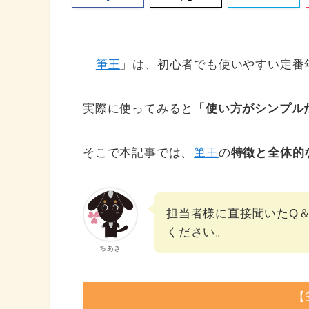
「
筆王
」は、初心者でも使いやすい定番
実際に使ってみると
「使い方がシンプル
そこで本記事では、
筆王
の
特徴と全体的
担当者様に直接聞いたQ
ください。
ちあき
【