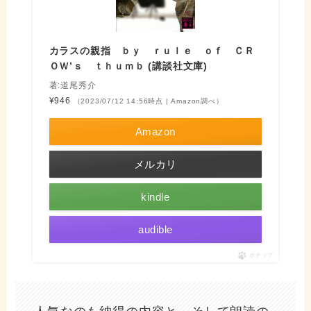
カラスの親指 ｂｙ ｒｕｌｅ ｏｆ ＣＲ
ＯＷ’ｓ ｔｈｕｍｂ (講談社文庫)
著:道尾秀介
¥946
（2023/07/12 14:56時点 | Amazon調べ）
Amazon
メルカリ
kindle
audible
ポチップ